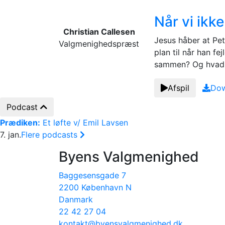
Når vi ikk
Christian Callesen
Jesus håber at Pet
Valgmenighedspræst
plan til når han f
sammen? Og hvad 
Afspil
Dow
Podcast
Prædiken:
Et løfte v/ Emil Lavsen
7. jan.
Flere podcasts
Byens Valgmenighed
Adresse:
Baggesensgade 7
2200 København N
Danmark
Tlf.:
22 42 27 04
Email:
kontakt@byensvalgmenighed.dk