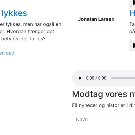
e lykkes
H
Jonatan Larsen
er lykkes, men har også en
Ta
ejler. Hvordan hænger det
på
betyder det for os?
nload
Modtag vores 
Få nyheder og historier i d
Navn