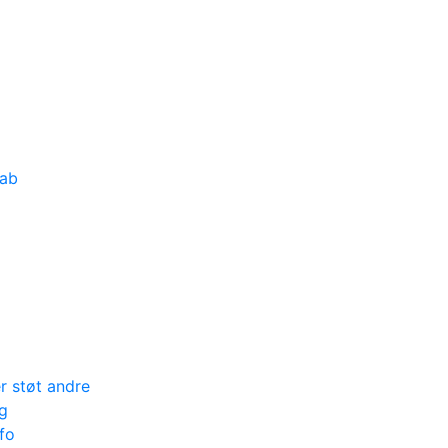
kab
er støt andre
g
nfo