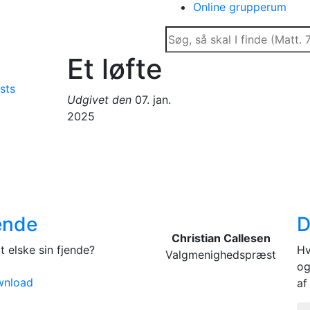
Online grupperum
Et løfte
sts
Udgivet den
07. jan.
2025
jende
D
Christian Callesen
t elske sin fjende?
Hv
Valgmenighedspræst
og
nload
af