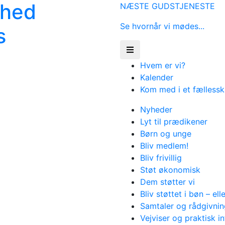
ghed
NÆSTE GUDSTJENESTE
Se hvornår vi mødes...
Åbn menu
Hvem er vi?
Kalender
Kom med i et fælless
Nyheder
Lyt til prædikener
Børn og unge
Bliv medlem!
Bliv frivillig
Støt økonomisk
Dem støtter vi
Bliv støttet i bøn – ell
Samtaler og rådgivnin
Vejviser og praktisk i